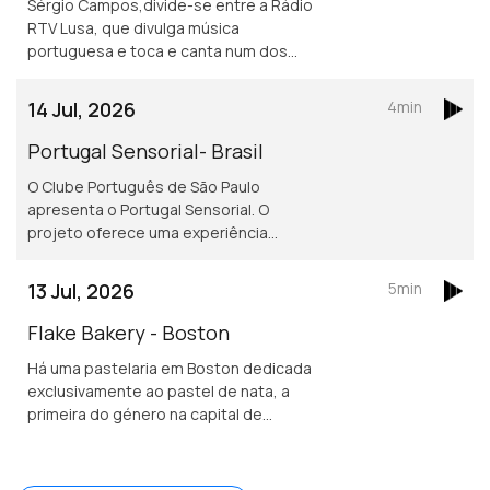
Sérgio Campos,divide-se entre a Rádio
RTV Lusa, que divulga música
portuguesa e toca e canta num dos
mais conhecidos restaurantes
portugueses em Londres.
14 Jul, 2026
4min
Portugal Sensorial- Brasil
O Clube Português de São Paulo
apresenta o Portugal Sensorial. O
projeto oferece uma experiência
imersiva completa, combinando
exposição histórica, alta gastronomia
13 Jul, 2026
5min
e um show audiovisual tecnológico.
Flake Bakery - Boston
Há uma pastelaria em Boston dedicada
exclusivamente ao pastel de nata, a
primeira do género na capital de
Massachusetts.