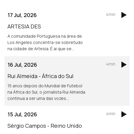
17 Jul, 2026
4min
ARTESIA DES
A comunidade Portuguesa na área de
Los Angeles concentra-se sobretudo
na cidade de Artesia. É ai que se
localiza um dos mais frequentados e
dinâmicos, centros culturais
16 Jul, 2026
4min
Portugueses nos Estados Unidos.
Rui Almeida - África do Sul
15 anos depois do Mundial de Futebol
na África do Sul, o jornalista Rui Almeida
continua a ser uma das vozes
portuguesas mais reconhecidas do
jornalismo desportivo, nos países da
15 Jul, 2026
4min
lusofonia.
Sérgio Campos - Reino Unido