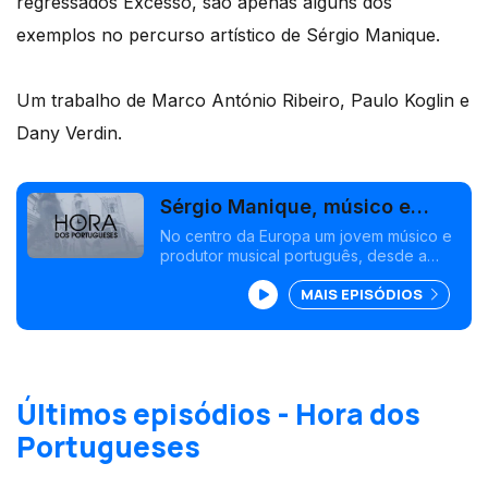
regressados Excesso, são apenas alguns dos
exemplos no percurso artístico de Sérgio Manique.
Um trabalho de Marco António Ribeiro, Paulo Koglin e
Dany Verdin.
Sérgio Manique, músico e
produtor no Luxemburgo
No centro da Europa um jovem músico e
produtor musical português, desde a
infância no Luxemburgo, tem acumulado
MAIS EPISÓDIOS
sucessos com músicos lusófonos.
Últimos episódios - Hora dos
Portugueses