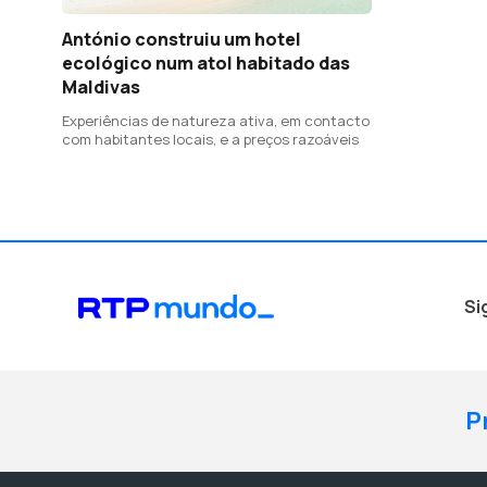
António construiu um hotel
ecológico num atol habitado das
Maldivas
Experiências de natureza ativa, em contacto
com habitantes locais, e a preços razoáveis
Si
P