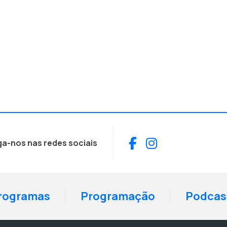
Facebook
Instagram
ga-nos nas redes sociais
rogramas
Programação
Podcas