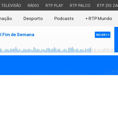
TELEVISÃO
RÁDIO
RTP PLAY
RTP PALCO
RTP ZIG ZA
mação
Desporto
Podcasts
+ RTP Mundo
l Fim de Semana
NO AR