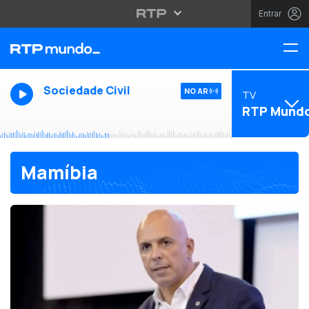
Entrar
Sociedade Civil
NO AR
TV
RTP Mund
Mamíbia