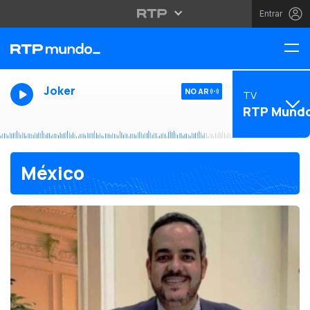
Entrar
Joker
NO AR
TV
RTP Mund
México