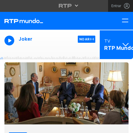
Entrar
Joker
NO AR
TV
RTP Mund