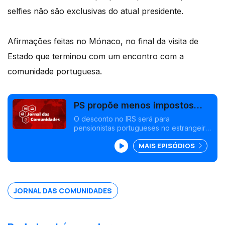
selfies não são exclusivas do atual presidente.
Afirmações feitas no Mónaco, no final da visita de
Estado que terminou com um encontro com a
comunidade portuguesa.
PS propõe menos impostos
para emigrantes pensionistas
O desconto no IRS será para
pensionistas portugueses no estrangeiro,
que regressem a Portugal. Candidato do
MAIS EPISÓDIOS
PCP a Belém defende mesas de voto em
associações portuguesas no estrangeiro.
Edição Isabel Gaspar Dias
JORNAL DAS COMUNIDADES