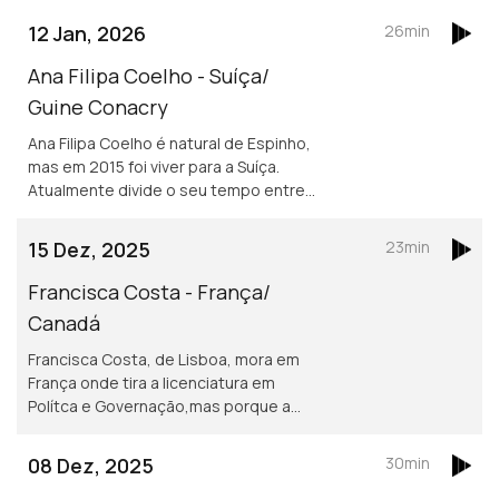
12 Jan, 2026
26min
Ana Filipa Coelho - Suíça/
Guine Conacry
Ana Filipa Coelho é natural de Espinho,
mas em 2015 foi viver para a Suíça.
Atualmente divide o seu tempo entre
Lausanne e a Guiné Conacry. É médica
dentista e trabalha na ONG de ajuda
15 Dez, 2025
23min
humanitária Misty Ships.
Francisca Costa - França/
Canadá
Francisca Costa, de Lisboa, mora em
França onde tira a licenciatura em
Polítca e Governação,mas porque a
Sciences Po obriga fazer um ano no
exterior vive atualmente em Toronto.
08 Dez, 2025
30min
Asilo e migração são áreas de