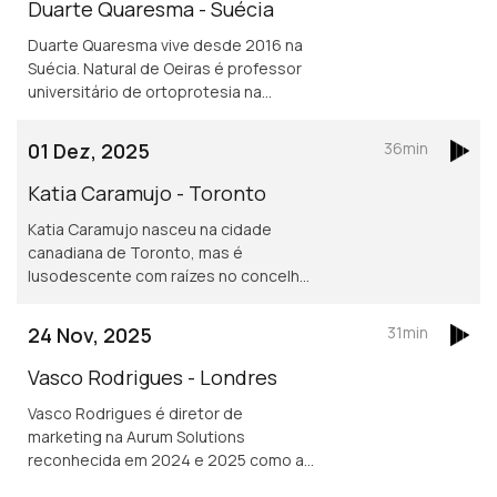
investigação
Duarte Quaresma - Suécia
Duarte Quaresma vive desde 2016 na
Suécia. Natural de Oeiras é professor
universitário de ortoprotesia na
Universidade de Jonkoping.
Desenvolve um projeto inovador de
01 Dez, 2025
36min
dispositivos para mover cotovelos e
mãos em pessoas que tenham sofrido
Katia Caramujo - Toronto
um AVC.
Katia Caramujo nasceu na cidade
canadiana de Toronto, mas é
lusodescente com raízes no concelho
de Cantanhede. É oficial de justiça no
Tribunal Superior de Ontário e
24 Nov, 2025
31min
conselheira das comunidades
portuguesas.
Vasco Rodrigues - Londres
Vasco Rodrigues é diretor de
marketing na Aurum Solutions
reconhecida em 2024 e 2025 como a
melhor empresa de tecnologia