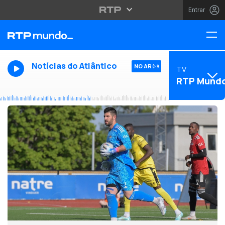
Entrar
Notícias do Atlântico
NO AR
TV
RTP Mund