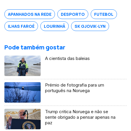
financeira do ano no Reino Unido.
Natural de Valpaços é formado em
APANHADOS NA REDE
DESPORTO
FUTEBOL
engenharia e gestão industrial.
ILHAS FAROÉ
LOURINHÃ
SK GJOVIK-LYN
Pode também gostar
A cientista das baleias
Prémio de fotografia para um
português na Noruega
Trump critica Noruega e não se
sente obrigado a pensar apenas na
paz