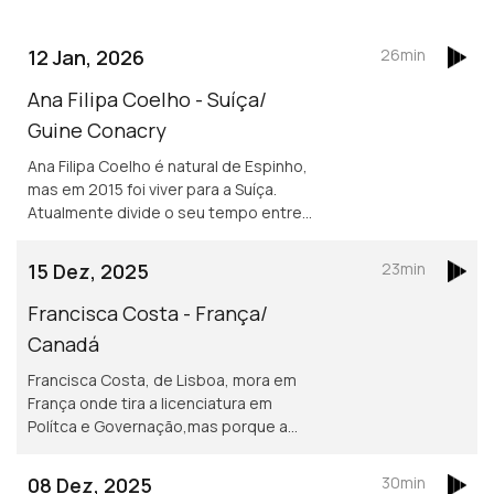
12 Jan, 2026
26min
Ana Filipa Coelho - Suíça/
Guine Conacry
Ana Filipa Coelho é natural de Espinho,
mas em 2015 foi viver para a Suíça.
Atualmente divide o seu tempo entre
Lausanne e a Guiné Conacry. É médica
dentista e trabalha na ONG de ajuda
15 Dez, 2025
23min
humanitária Misty Ships.
Francisca Costa - França/
Canadá
Francisca Costa, de Lisboa, mora em
França onde tira a licenciatura em
Polítca e Governação,mas porque a
Sciences Po obriga fazer um ano no
exterior vive atualmente em Toronto.
08 Dez, 2025
30min