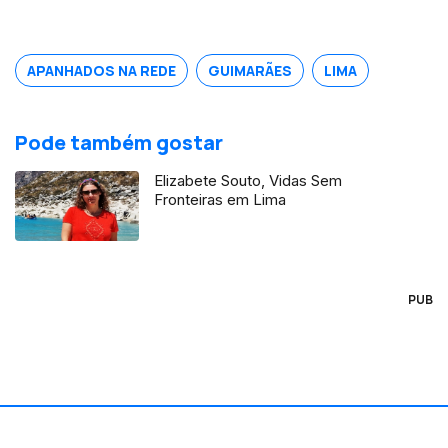
melhor empresa de tecnologia
financeira do ano no Reino Unido.
Natural de Valpaços é formado em
APANHADOS NA REDE
GUIMARÃES
LIMA
engenharia e gestão industrial.
Pode também gostar
Elizabete Souto, Vidas Sem
Fronteiras em Lima
PUB