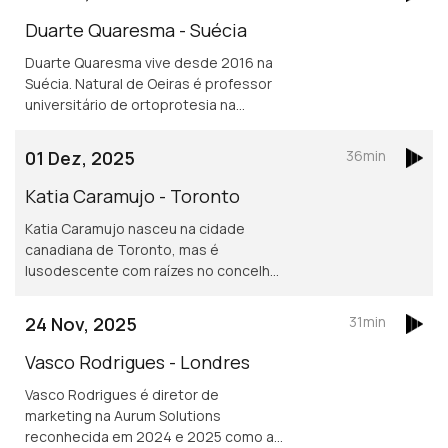
Asilo e migração são áreas de
investigação
Duarte Quaresma - Suécia
Duarte Quaresma vive desde 2016 na
Suécia. Natural de Oeiras é professor
universitário de ortoprotesia na
Universidade de Jonkoping.
Desenvolve um projeto inovador de
01 Dez, 2025
36min
dispositivos para mover cotovelos e
mãos em pessoas que tenham sofrido
Katia Caramujo - Toronto
um AVC.
Katia Caramujo nasceu na cidade
canadiana de Toronto, mas é
lusodescente com raízes no concelho
de Cantanhede. É oficial de justiça no
Tribunal Superior de Ontário e
24 Nov, 2025
31min
conselheira das comunidades
portuguesas.
Vasco Rodrigues - Londres
Vasco Rodrigues é diretor de
marketing na Aurum Solutions
reconhecida em 2024 e 2025 como a