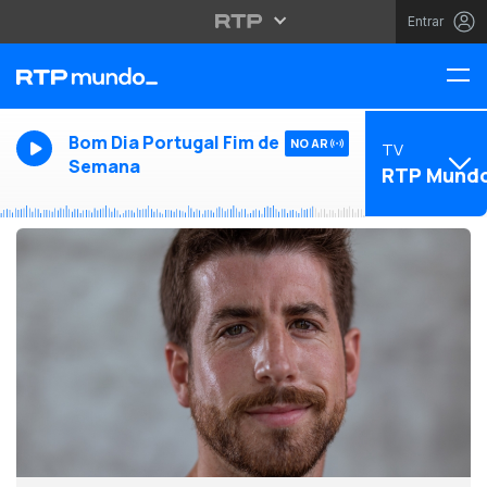
Entrar
Bom Dia Portugal Fim de
NO AR
TV
Semana
RTP Mund