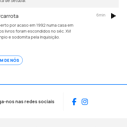
ta de Setúbal.
6min
rcarrota
coberto por acaso em 1992 numa casa em
s livros foram escondidos no séc. XVI
pio e sodomita pela Inquisição.
M DE NÓS
Facebook
Instagram
ga-nos nas redes sociais