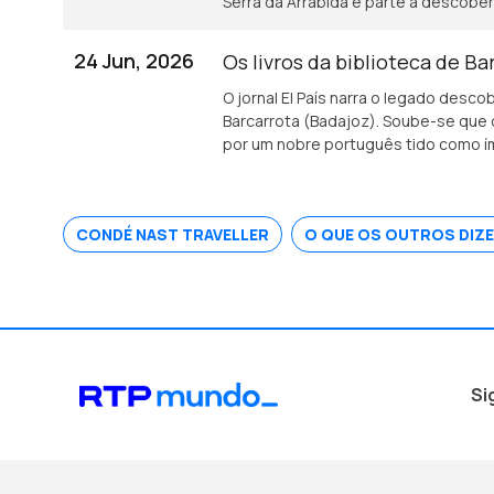
Serra da Arrábida e parte à descober
24 Jun, 2026
Os livros da biblioteca de Ba
O jornal El País narra o legado des
Barcarrota (Badajoz). Soube-se que o
por um nobre português tido como ím
CONDÉ NAST TRAVELLER
O QUE OS OUTROS DIZE
Si