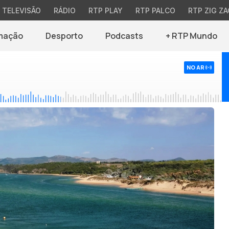
TELEVISÃO
RÁDIO
RTP PLAY
RTP PALCO
RTP ZIG ZA
mação
Desporto
Podcasts
+ RTP Mundo
NO AR