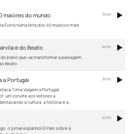
3min
40 maiores do mundo
ria Évora numa lista dos 40 músicos mais
4min
arvila e do Beato
s do plano que vai transformar a paisagem
ao Beato.
3min
 a Portugal
estaca "Uma Viagem a Portugal,
l", um convite aos leitores a
estacando a cultura, a história e a
4min
o, o jornal espanhol El País sobre à