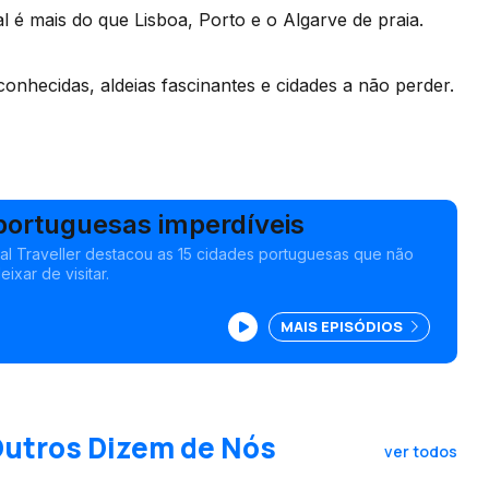
al é mais do que Lisboa, Porto e o Algarve de praia.
conhecidas, aldeias fascinantes e cidades a não perder.
portuguesas imperdíveis
onal Traveller destacou as 15 cidades portuguesas que não
xar de visitar.
MAIS EPISÓDIOS
Outros Dizem de Nós
ver todos