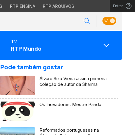
G
RTP ENSINA
RTP ARQUIVOS
Entrar
TV
RTP Mundo
Pode também gostar
Álvaro Siza Vieira assina primeira
coleção de autor da Sharma
Os Inovadores: Mestre Panda
Reformados portugueses na