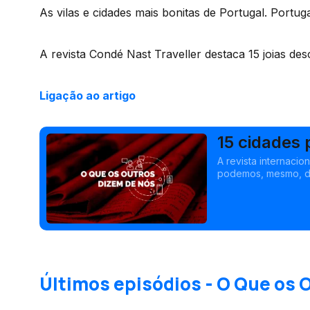
As vilas e cidades mais bonitas de Portugal. Portug
A revista Condé Nast Traveller destaca 15 joias des
Ligação ao artigo
15 cidades 
A revista internaci
podemos, mesmo, dei
Últimos episódios - O Que os 