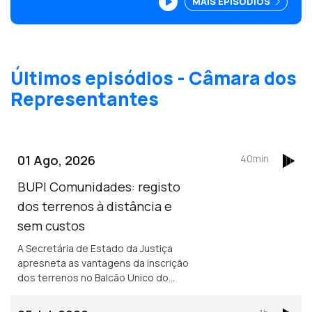
MAIS EPISÓDIOS
Canivet, ambos luso-francses. Ribeiro e
Castro: Portugal na I Guerra Mundial.
Edição Paula Machado.
Últimos episódios - Câmara dos
Representantes
01 Ago, 2026
40min
BUPI Comunidades: registo
dos terrenos à distância e
sem custos
A Secretária de Estado da Justiça
apresneta as vantagens da inscrição
dos terrenos no Balcão Unico do
Prédio para proprietários e decisores
politicos. Celebrações dos 900 anos