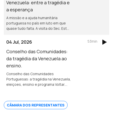
Venezuela: entre a tragédia e
a esperança
A missão e a ajuda humanitária
portuguesa no país em luto em que
quase tudo falta. A visita do Sec. Est
das Comunidades, os portugueses e
os lusodescendentes. Edição Paula
04 Jul, 2026
53min
Machado.
Conselho das Comunidades:
da tragédia da Venezuela ao
ensino.
Conselho das Comunidades
Portuguesas: a tragédia na Venezuela,
eleiçoes, ensino e programa Voltar.
Conversas com conselheiros e
Secretário de Estado: Comunidades,
Administração Interna e Trabalho.
CÂMARA DOS REPRESENTANTES
Edição paula Machado.