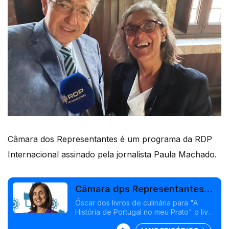
Câmara dos Representantes é um programa da RDP
Internacional assinado pela jornalista Paula Machado.
Câmara dps Representantes-
Óscar livro gastronomia/Port I
Óscar dos livros de culinária para "A
História de Portugal no meu Prato" o livro
Guerra
de Tiago Martins e da editora Sandra