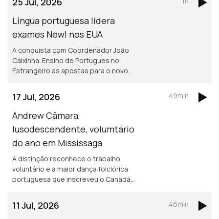
25 Jul, 2026
1h
da Fund de Portugal com jorn Cristina
Borges
Língua portuguesa lidera
exames Newl nos EUA
A conquista com Coordenador João
Caixinha. Ensino de Portugues no
Estrangeiro as apostas para o novo
ano letivo com Presidente do Camões
e o protesto dos professores ao novo
17 Jul, 2026
49min
regime do EPE. Edição Paula Machado
Andrew Câmara,
lusodescendente, volumtário
do ano em Mississaga
A distinção reconhece o trabalho
voluntário e a maior dança folclórica
portuguesa que inscreveu o Canadá
no Guiness. Primeiro Ministro da
Bermunda visita Muaseu da Emigração
11 Jul, 2026
46min
Açoriana. Edição Paula Machado.