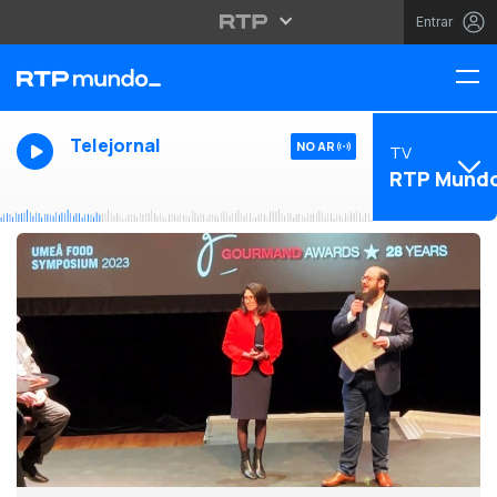
Entrar
Telejornal
NO AR
TV
RTP Mund