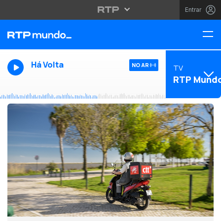
Entrar
Há Volta
NO AR
TV
RTP Mund