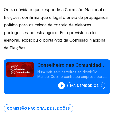
Outra dúvida a que responde a Comissão Nacional de
Eleições, confirma que é legal o envio de propaganda
política para as caixas de correio de eleitores
portugueses no estrangeiro. Está previsto na lei
eleitoral, explicou o porta-voz da Comissão Nacional
de Eleições.
Conselheiro das Comunidades
na Namíbia assume papel de
Num país sem carteiros ao domicílio,
Manuel Coelho contratou empresa para
carteiro
entregar boletins de voto aos
MAIS EPISÓDIOS
portugueses. Nos Países Baixos,
carteiros há, alertas para avisos de
recepção é que não. Edição Isabel
Gaspar Dias
COMISSÃO NACIONAL DE ELEIÇÕES