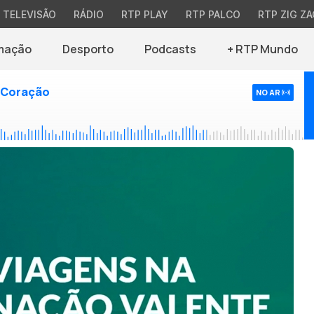
TELEVISÃO
RÁDIO
RTP PLAY
RTP PALCO
RTP ZIG ZA
mação
Desporto
Podcasts
+ RTP Mundo
 Coração
NO AR