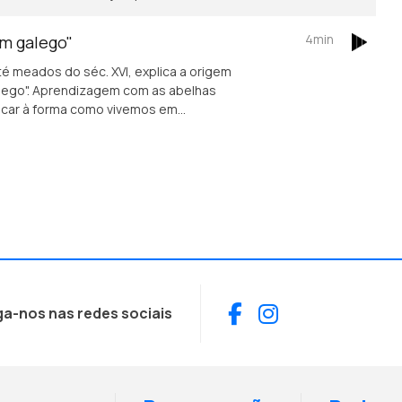
4min
m galego"
é meados do séc. XVI, explica a origem
lego". Aprendizagem com as abelhas
licar à forma como vivemos em
Facebook
Instagram
ga-nos nas redes sociais