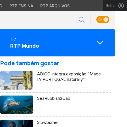
G
RTP ENSINA
RTP ARQUIVOS
Entrar
TV
RTP Mundo
Pode também gostar
ADICO integra exposição “Made
IN PORTUGAL naturally”
SeaRubbish2Cap
Slowburner