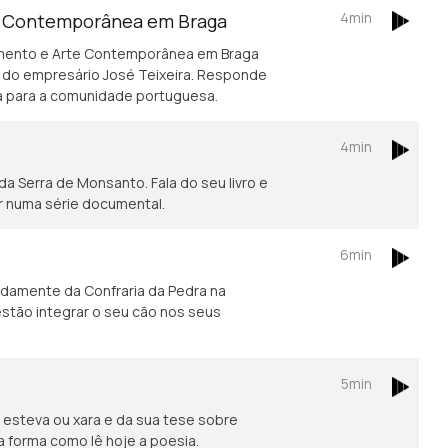
4min
e Contemporânea em Braga
amento e Arte Contemporânea em Braga
 do empresário José Teixeira. Responde
ca para a comunidade portuguesa.
4min
da Serra de Monsanto. Fala do seu livro e
r numa série documental.
6min
adamente da Confraria da Pedra na
estão integrar o seu cão nos seus
5min
 esteva ou xara e da sua tese sobre
a forma como lê hoje a poesia.