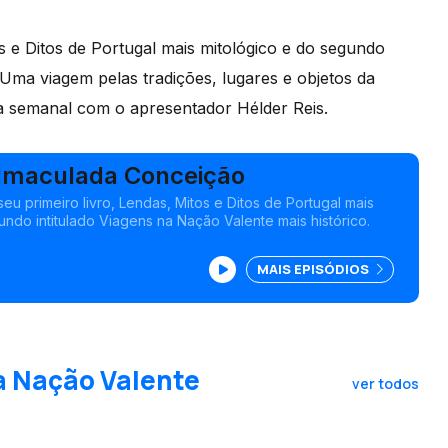
os e Ditos de Portugal mais mitológico e do segundo
 Uma viagem pelas tradições, lugares e objetos da
a semanal com o apresentador Hélder Reis.
a Imaculada Conceição
seu primeiro livro, Lendas, Mitos e Ditos de Portugal mais
undo intitulado Viagens na Nação Valente mais histórico.
MAIS EPISÓDIOS
a Nação Valente
ver todos