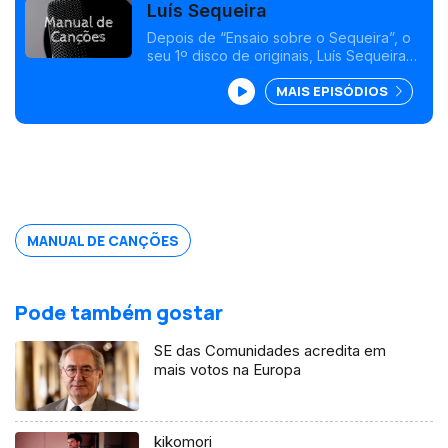
Luís Sequeira
Depois de “Ensaio sobre o Sequeira”, o
seu 1º disco de originais, Luís Sequeira
abre um novo ciclo no Pop Português
MAIS EPISÓDIOS
com a sua forma diferente e única de o
sentir. Neste episódio há, ainda, uma
homenagem a José Afonso.
MANUAL DE CANÇÕES
Pode também gostar
SE das Comunidades acredita em
mais votos na Europa
kikomori