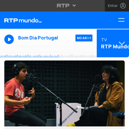
Entrar
Bom Dia Portugal
NO AR
TV
RTP Mund