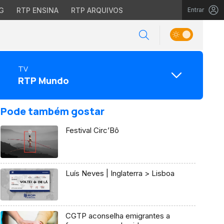
G
RTP ENSINA
RTP ARQUIVOS
Entrar
TV
RTP Mundo
Pode também gostar
Festival Circ’Bô
Luís Neves | Inglaterra > Lisboa
CGTP aconselha emigrantes a