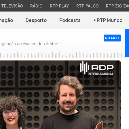
TELEVISÃO
RÁDIO
RTP PLAY
RTP PALCO
RTP ZIG ZA
mação
Desporto
Podcasts
+ RTP Mundo
NO AR
tagnação ao Avanço dos Árabes