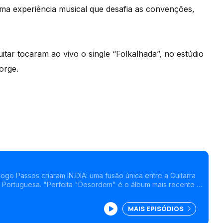
ma experiência musical que desafia as convenções,
ar tocaram ao vivo o single “Folkalhada”, no estúdio
orge.
go Passos criaram IN.DIA: uma fusão única entre a Guitarra
ra Portuguesa. "Perfeita "Desordem" é o álbum mais recente e
musical que desafia as convenções.
MAIS EPISÓDIOS