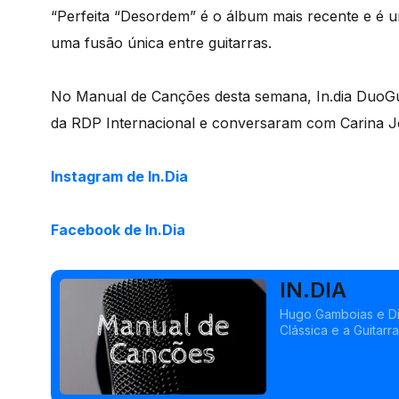
“Perfeita “Desordem” é o álbum mais recente e é u
uma fusão única entre guitarras.
No Manual de Canções desta semana, In.dia DuoGuit
da RDP Internacional e conversaram com Carina J
Instagram de In.Dia
Facebook de In.Dia
IN.DIA
Hugo Gamboias e Dio
Clássica e a Guitar
é uma experiência 