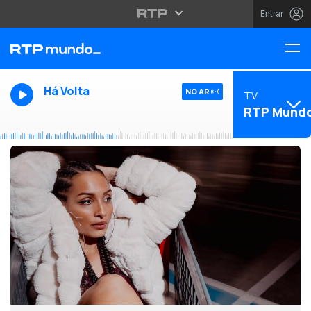
Entrar
Há Volta
NO AR
TV
RTP Mund