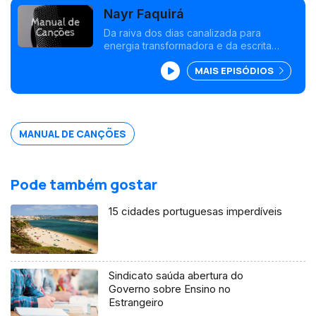
Nayr Faquirá
Da raiva dos dias canalizada para
energia transformadora e da escrita
furiosa de canções para um sólido disco
MAIS EPISÓDIOS
de estreia, Nayr Faquirá apresenta-se
com "Entrelinhas", uma espécie de
autobiografia musical sua.
MANUAL DE CANÇÕES
Pode também gostar
15 cidades portuguesas imperdíveis
Sindicato saúda abertura do
Governo sobre Ensino no
Estrangeiro