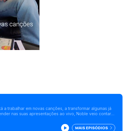
tá a trabalhar em novas canções, a transformar algumas já
ender nas suas apresentações ao vivo, Noble veio contar
Canções.
MAIS EPISÓDIOS