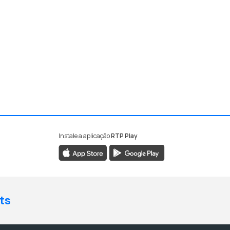
Instale a aplicação
RTP Play
ts