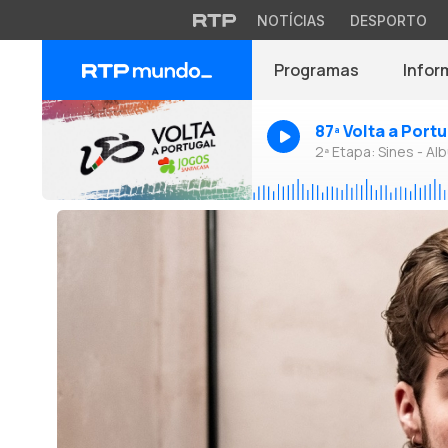
NOTÍCIAS
DESPORTO
Programas
Infor
87ª Volta a Port
2ª Etapa: Sines - Alb