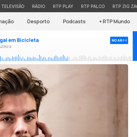
TELEVISÃO
RÁDIO
RTP PLAY
RTP PALCO
RTP ZIG ZA
mação
Desporto
Podcasts
+ RTP Mundo
ugal em Bicicleta
NO AR
ufeira