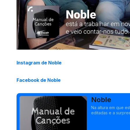
Instagram de Noble
Facebook de Noble
Noble
Na altura em que es
editadas e a surpre
tudo ao Manual de 