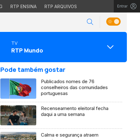
G
RTP ENSINA
RTP ARQUIVOS
Entrar
TV
RTP Mundo
Pode também gostar
Publicados nomes de 76
conselheiros das comunidades
portuguesas
Recenseamento eleitoral fecha
daqui a uma semana
Calma e segurança atraem