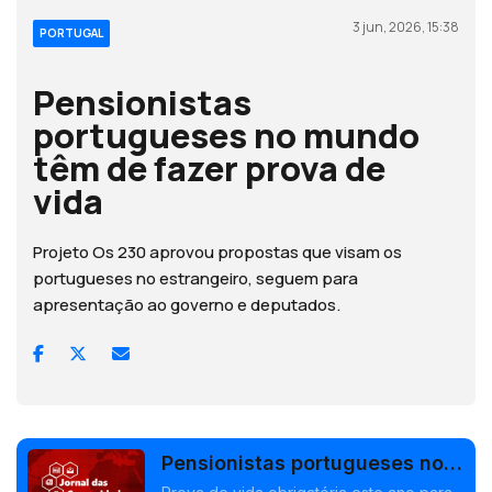
3 jun, 2026, 15:38
PORTUGAL
Pensionistas
portugueses no mundo
têm de fazer prova de
vida
Projeto Os 230 aprovou propostas que visam os
portugueses no estrangeiro, seguem para
apresentação ao governo e deputados.
Pensionistas portugueses no
mundo têm de fazer prova de