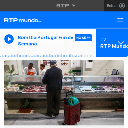
Entrar
Bom Dia Portugal Fim de
NO AR
TV
Semana
RTP Mund