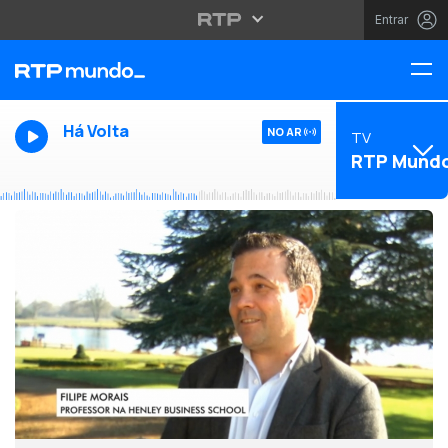
Entrar
Há Volta
NO AR
TV
RTP Mund