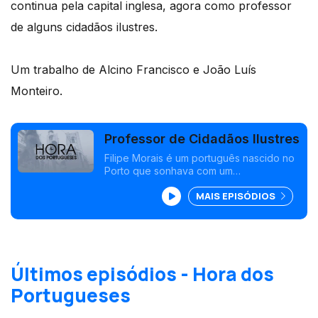
continua pela capital inglesa, agora como professor
de alguns cidadãos ilustres.
Um trabalho de Alcino Francisco e João Luís
Monteiro.
Professor de Cidadãos Ilustres
Filipe Morais é um português nascido no
Porto que sonhava com um
doutoramento em gestão, em Londres.
MAIS EPISÓDIOS
Filipe, graças a um grande empresário
português conseguiu concretizar esse
desejo.
Últimos episódios - Hora dos
Portugueses