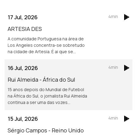
17 Jul, 2026
4min
ARTESIA DES
A comunidade Portuguesa na área de
Los Angeles concentra-se sobretudo
na cidade de Artesia. É ai que se
localiza um dos mais frequentados e
dinâmicos, centros culturais
16 Jul, 2026
4min
Portugueses nos Estados Unidos.
Rui Almeida - África do Sul
15 anos depois do Mundial de Futebol
na África do Sul, o jornalista Rui Almeida
continua a ser uma das vozes
portuguesas mais reconhecidas do
jornalismo desportivo, nos países da
15 Jul, 2026
4min
lusofonia.
Sérgio Campos - Reino Unido