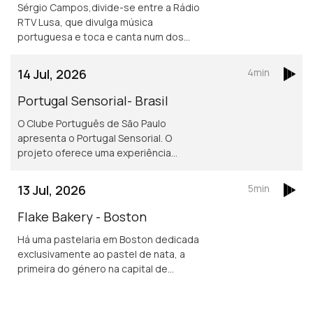
Sérgio Campos,divide-se entre a Rádio
RTV Lusa, que divulga música
portuguesa e toca e canta num dos
mais conhecidos restaurantes
portugueses em Londres.
14 Jul, 2026
4min
Portugal Sensorial- Brasil
O Clube Português de São Paulo
apresenta o Portugal Sensorial. O
projeto oferece uma experiência
imersiva completa, combinando
exposição histórica, alta gastronomia
13 Jul, 2026
5min
e um show audiovisual tecnológico.
Flake Bakery - Boston
Há uma pastelaria em Boston dedicada
exclusivamente ao pastel de nata, a
primeira do género na capital de
Massachusetts.