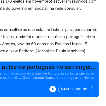
as (76 eleitos em novembro) estiveram reunidos com
efe do governo em apostar na rede consular.
 conselheiros que está em Lisboa, para participar no
 Unidos, onde foi o primeiro e único português eleito
 Açores, vive há 60 anos nos Estados Unidos. É
ce e New Bedford. (Jornalista Paula Machado)
 aulas de português no estrangeiro
r com a propina no Ensino de Português no Estrangeiro, no
de do Camões. Quer também formas de voto iguais em todas
Isabel Gaspar Dias
MAIS EPISÓDIOS