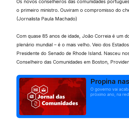
Os novos conselheiros das comunidades portugues
o primeiro ministro. Ouviram o compromisso do ch
(Jornalista Paula Machado)
Com quase 85 anos de idade, João Correia é um dos
plenário mundial – é o mais velho. Veio dos Estados
Presidente do Senado de Rhode Island. Nasceu nos
Conselheiro das Comunidades em Boston, Providen
Propina nas
vai acabar
O governo vai acaba
próximo ano, na re
as eleições. Edição 