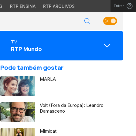
G
RTP ENSINA
RTP ARQUIVOS
Entrar
TV
RTP Mundo
Pode também gostar
MARLA
Volt (Fora da Europa): Leandro
Damasceno
Mimicat