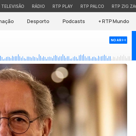
TELEVISÃO
RÁDIO
RTP PLAY
RTP PALCO
RTP ZIG ZA
mação
Desporto
Podcasts
+ RTP Mundo
NO AR