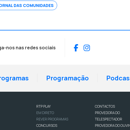
ORNAL DAS COMUNIDADES
Facebook
Instagram
ga-nos nas redes sociais
rogramas
Programação
Podcas
RTP PLAY
CONTACTOS
EM DIRETO
PROVEDORA DO
REVER PROGRAMAS
TELESPECTADOR
CONCURSOS
PROVEDORA DO OUVI