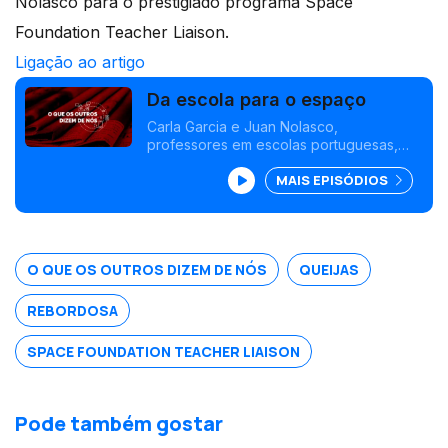
Nolasco para o prestigiado programa Space
Foundation Teacher Liaison.
Ligação ao artigo
Da escola para o espaço
Carla Garcia e Juan Nolasco,
professores em escolas portuguesas,
foram nomeados para o programa
MAIS EPISÓDIOS
Teacher Liaison, da Space Foundation.
O QUE OS OUTROS DIZEM DE NÓS
QUEIJAS
REBORDOSA
SPACE FOUNDATION TEACHER LIAISON
Pode também gostar