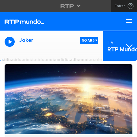
Entrar
Joker
NO AR
TV
RTP Mund