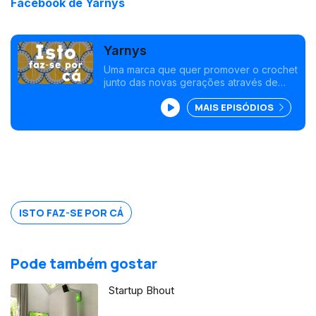
Facebook de Yarnys
Yarnys
Uma marca que quer promover o crochet
junto das novas gerações através de
caixas-projeto.
MAIS EPISÓDIOS
ISTO FAZ-SE POR CÁ
Pode também gostar
Startup Bhout