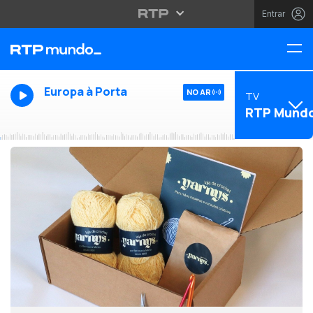
Entrar
Europa à Porta
NO AR
TV
RTP Mund