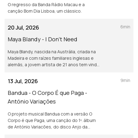
O regresso da Banda Rádio Macau e a
canção Bom Dia Lisboa, um clássico.
20 Jul, 2026
6min
Maya Blandy - I Don't Need
Maya Blandy, nascida na Austrália, criada na
Madeira e com raízes familiares inglesas e
alemãs, a jovem artista de 21 anos tem vindo
a construir uma carreira. Uma das suas
canções, I Don't Need.
13 Jul, 2026
9min
Bandua - O Corpo É que Paga -
António Variações
O projeto musical Bandua com a versão O
Corpo é que Paga, uma canção do 1º. álbum
de António Variacões, do disco Anjo da
Guarda.