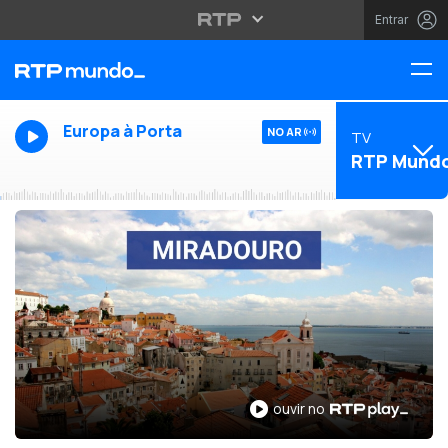
Entrar
Europa à Porta
NO AR
TV
RTP Mund
ouvir no