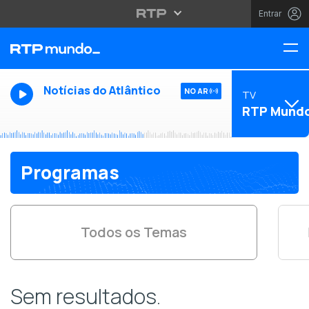
Entrar
Notícias do Atlântico
NO AR
TV
RTP Mund
Programas
Todos os Temas
Sem resultados.