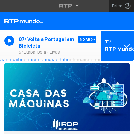
Entrar
87ª Volta a Portugal em
NO AR
TV
Bicicleta
RTP Mund
3ª Etapa: Beja - Elvas