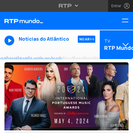
Entrar
Notícias do Atlântico
NO AR
TV
RTP Mund