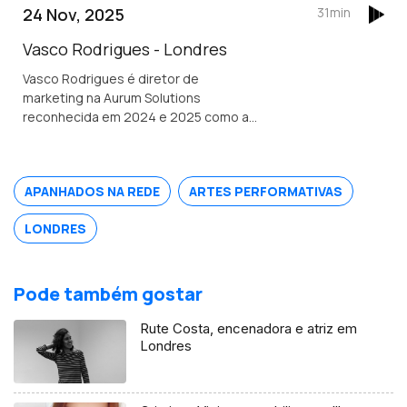
Tribunal Superior de Ontário e
24 Nov, 2025
31min
conselheira das comunidades
portuguesas.
Vasco Rodrigues - Londres
Vasco Rodrigues é diretor de
marketing na Aurum Solutions
reconhecida em 2024 e 2025 como a
melhor empresa de tecnologia
financeira do ano no Reino Unido.
Natural de Valpaços é formado em
APANHADOS NA REDE
ARTES PERFORMATIVAS
engenharia e gestão industrial.
LONDRES
Pode também gostar
Rute Costa, encenadora e atriz em
Londres