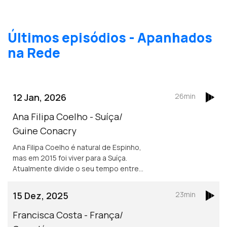
Últimos episódios - Apanhados
na Rede
12 Jan, 2026
26min
Ana Filipa Coelho - Suíça/
Guine Conacry
Ana Filipa Coelho é natural de Espinho,
mas em 2015 foi viver para a Suíça.
Atualmente divide o seu tempo entre
Lausanne e a Guiné Conacry. É médica
dentista e trabalha na ONG de ajuda
15 Dez, 2025
23min
humanitária Misty Ships.
Francisca Costa - França/