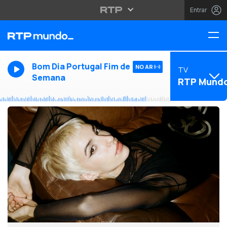
Entrar
Bom Dia Portugal Fim de
NO AR
TV
Semana
RTP Mund