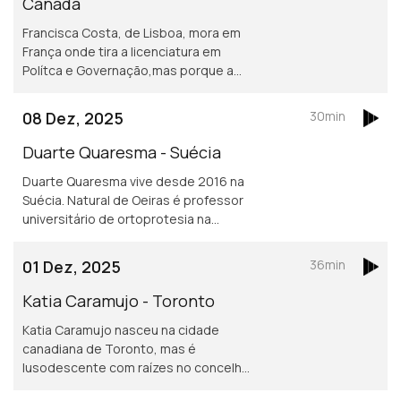
Canadá
Francisca Costa, de Lisboa, mora em
França onde tira a licenciatura em
Polítca e Governação,mas porque a
Sciences Po obriga fazer um ano no
exterior vive atualmente em Toronto.
08 Dez, 2025
30min
Asilo e migração são áreas de
investigação
Duarte Quaresma - Suécia
Duarte Quaresma vive desde 2016 na
Suécia. Natural de Oeiras é professor
universitário de ortoprotesia na
Universidade de Jonkoping.
Desenvolve um projeto inovador de
01 Dez, 2025
36min
dispositivos para mover cotovelos e
mãos em pessoas que tenham sofrido
Katia Caramujo - Toronto
um AVC.
Katia Caramujo nasceu na cidade
canadiana de Toronto, mas é
lusodescente com raízes no concelho
de Cantanhede. É oficial de justiça no