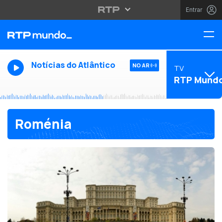
Entrar
Notícias do Atlântico
NO AR
TV
RTP Mund
Roménia