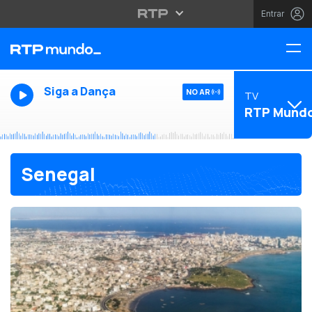
Entrar
Siga a Dança
NO AR
TV
RTP Mund
Senegal