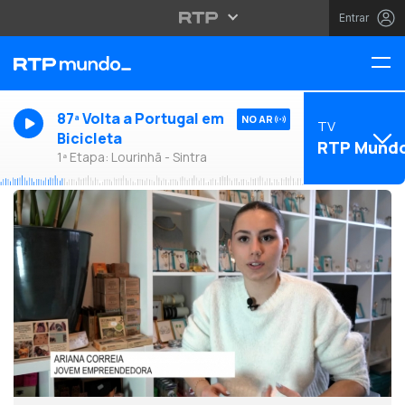
Entrar
87ª Volta a Portugal em
NO AR
TV
Bicicleta
RTP Mund
1ª Etapa: Lourinhã - Sintra