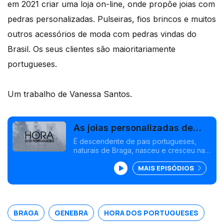
em 2021 criar uma loja on-line, onde propõe joias com
pedras personalizadas. Pulseiras, fios brincos e muitos
outros acessórios de moda com pedras vindas do
Brasil. Os seus clientes são maioritariamente
portugueses.
Um trabalho de Vanessa Santos.
As joias personalizadas de
Ariana Correia na Suíça
É descendente de pais portugueses,
naturais de Braga, nasceu e cresceu na
Suíça, na cidade de Genebra, e chama-
MAIS EPISÓDIOS
se Ariana Correia.<br /> Esta jovem de
apenas 19 anos, atraída pelas pedras
desde tenra idade, decidiu em 2021 criar
uma loja on-line, onde propõe joias com
pedras personalizadas.
BRAGA
GENEBRA
HORA DOS PORTUGUESES