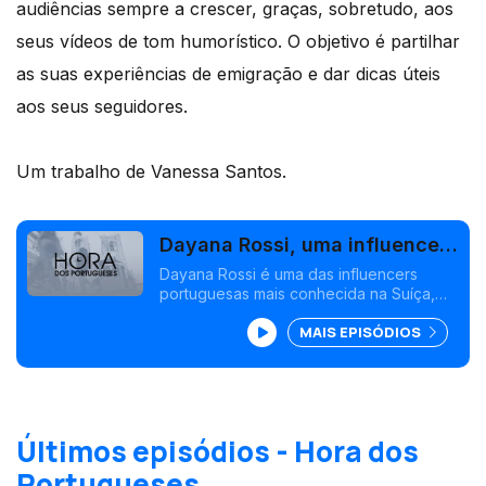
audiências sempre a crescer, graças, sobretudo, aos
seus vídeos de tom humorístico. O objetivo é partilhar
as suas experiências de emigração e dar dicas úteis
aos seus seguidores.
Um trabalho de Vanessa Santos.
Dayana Rossi, uma influencer
portuguesa na Suíça
Dayana Rossi é uma das influencers
portuguesas mais conhecida na Suíça,
com mais de 50 mil seguidores. A jovem
MAIS EPISÓDIOS
criou uma conta no TikTok durante a
pandemia e tem visto as suas audiências
a crescer.
Últimos episódios - Hora dos
Portugueses