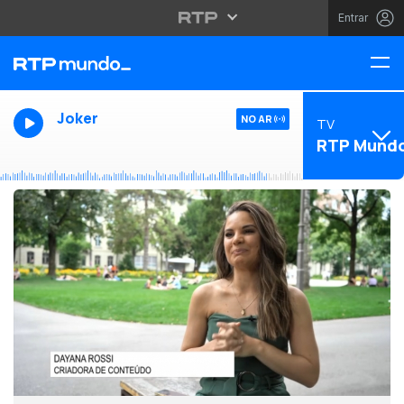
Entrar
Joker
NO AR
TV
RTP Mund