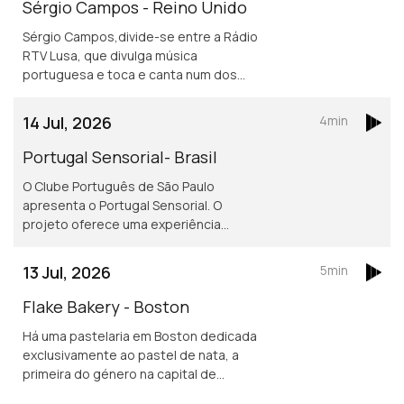
Sérgio Campos - Reino Unido
Sérgio Campos,divide-se entre a Rádio
RTV Lusa, que divulga música
portuguesa e toca e canta num dos
mais conhecidos restaurantes
portugueses em Londres.
14 Jul, 2026
4min
Portugal Sensorial- Brasil
O Clube Português de São Paulo
apresenta o Portugal Sensorial. O
projeto oferece uma experiência
imersiva completa, combinando
exposição histórica, alta gastronomia
13 Jul, 2026
5min
e um show audiovisual tecnológico.
Flake Bakery - Boston
Há uma pastelaria em Boston dedicada
exclusivamente ao pastel de nata, a
primeira do género na capital de
Massachusetts.