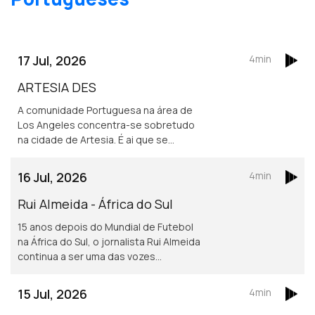
17 Jul, 2026
4min
ARTESIA DES
A comunidade Portuguesa na área de
Los Angeles concentra-se sobretudo
na cidade de Artesia. É ai que se
localiza um dos mais frequentados e
dinâmicos, centros culturais
16 Jul, 2026
4min
Portugueses nos Estados Unidos.
Rui Almeida - África do Sul
15 anos depois do Mundial de Futebol
na África do Sul, o jornalista Rui Almeida
continua a ser uma das vozes
portuguesas mais reconhecidas do
jornalismo desportivo, nos países da
15 Jul, 2026
4min
lusofonia.