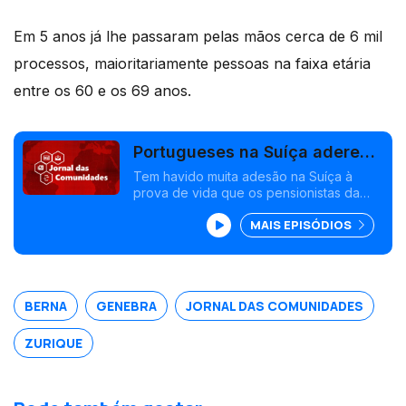
Em 5 anos já lhe passaram pelas mãos cerca de 6 mil
processos, maioritariamente pessoas na faixa etária
entre os 60 e os 69 anos.
Portugueses na Suíça aderem
à prova de vida
Tem havido muita adesão na Suíça à
prova de vida que os pensionistas da
Segurança Social portuguesa têm de
MAIS EPISÓDIOS
fazer. Candidato a Belém, António José
Seguro tem apoio da diáspora socialista.
Edição Isabel Gaspar Dias
BERNA
GENEBRA
JORNAL DAS COMUNIDADES
ZURIQUE