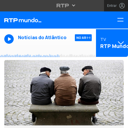
Entrar
Notícias do Atlântico
NO AR
TV
RTP Mund