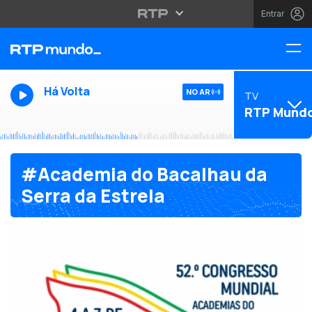
Entrar
Há Volta
NO AR
TV
RTP Mund
#Academia do Bacalhau da
Serra da Estrela