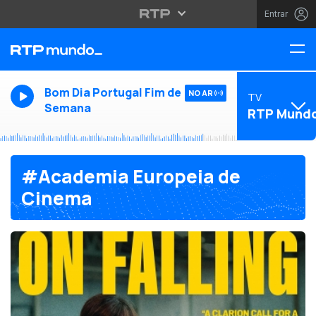
Entrar
Bom Dia Portugal Fim de
NO AR
TV
Semana
RTP Mund
#Academia Europeia de
Cinema