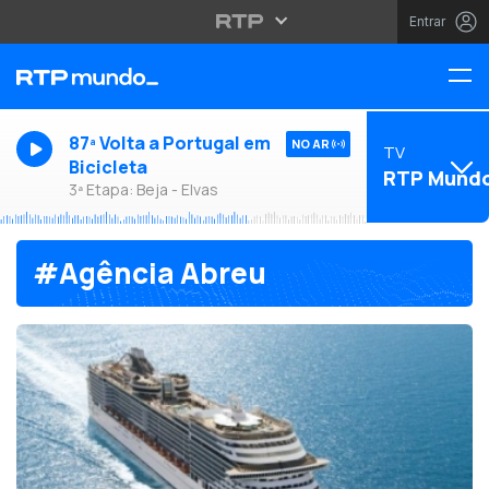
Entrar
87ª Volta a Portugal em
NO AR
TV
Bicicleta
RTP Mund
3ª Etapa: Beja - Elvas
#Agência Abreu