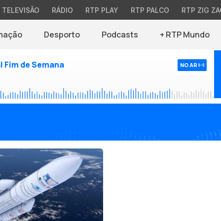
TELEVISÃO
RÁDIO
RTP PLAY
RTP PALCO
RTP ZIG ZA
mação
Desporto
Podcasts
+ RTP Mundo
l Fim de Semana
NO AR