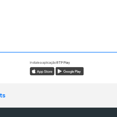
Instale a aplicação
RTP Play
ts