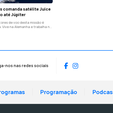
s comanda satélite Juice
o até Júpiter
tores de voo desta missão é
. Vive na Alemanha e trabalha na
acial Europeia
Facebook
Instagram
ga-nos nas redes sociais
rogramas
Programação
Podcas