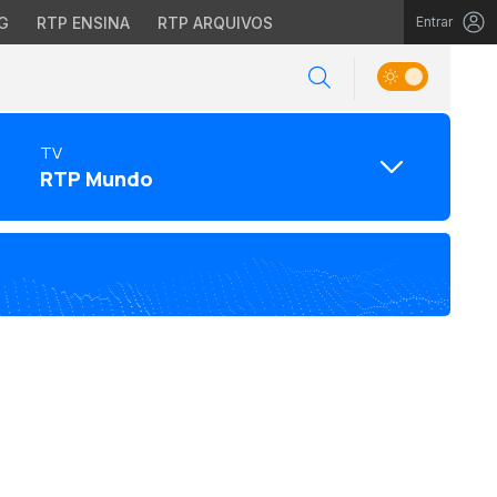
G
RTP ENSINA
RTP ARQUIVOS
Entrar
TV
RTP Mundo