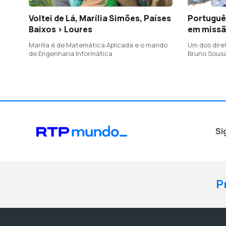
Voltei de Lá, Marília Simões, Países
Portuguê
Baixos > Loures
em missã
Marília é de Matemática Aplicada e o marido
Um dos dire
de Engenharia Informática
Bruno Sousa
Agência Esp
Si
P