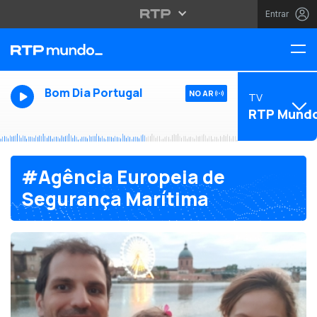
Entrar
Bom Dia Portugal
NO AR
TV
RTP Mund
#Agência Europeia de
Segurança Marítima