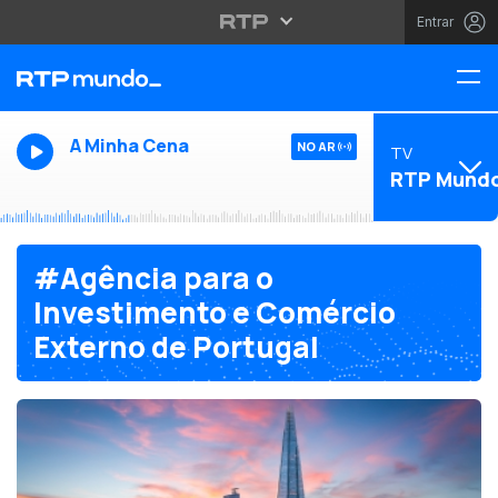
Entrar
A Minha Cena
NO AR
TV
RTP Mund
#Agência para o
Investimento e Comércio
Externo de Portugal