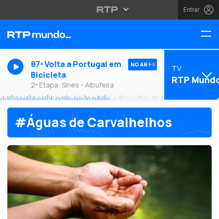
Entrar
87ª Volta a Portugal em
NO AR
TV
Bicicleta
RTP Mund
2ª Etapa: Sines - Albufeira
#Águas de Carvalhelhos