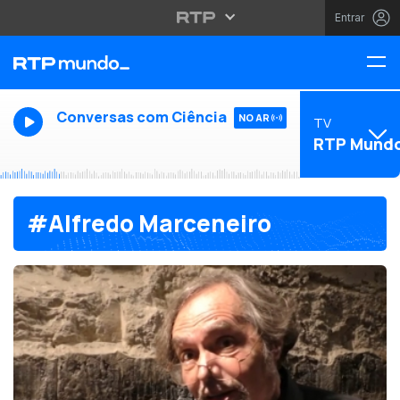
Entrar
Conversas com Ciência
NO AR
TV
RTP Mund
#Alfredo Marceneiro