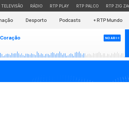
TELEVISÃO
RÁDIO
RTP PLAY
RTP PALCO
RTP ZIG ZA
mação
Desporto
Podcasts
+ RTP Mundo
 Coração
NO AR