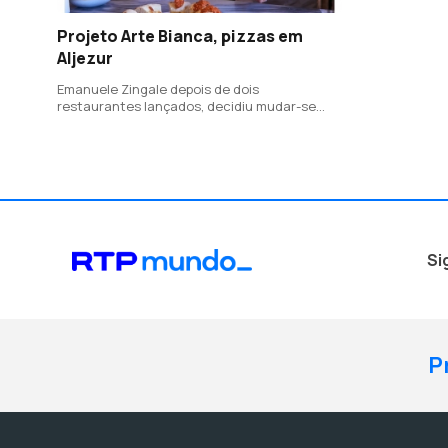
Projeto Arte Bianca, pizzas em
Aljezur
Emanuele Zingale depois de dois
restaurantes lançados, decidiu mudar-se
com Manuela Mattavelli para o sul de
Portugal
Si
P