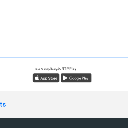
Instale a aplicação
RTP Play
ts