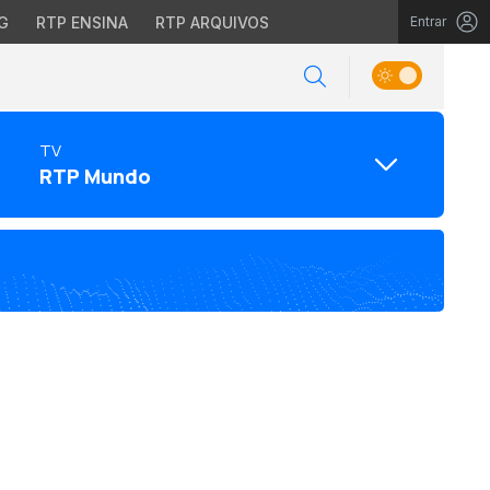
G
RTP ENSINA
RTP ARQUIVOS
Entrar
TV
RTP Mundo