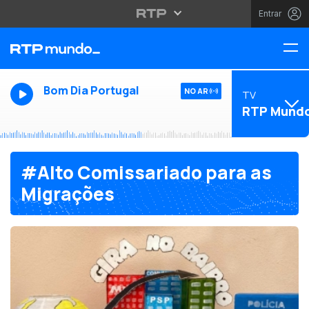
Entrar
Bom Dia Portugal
NO AR
TV
RTP Mund
#Alto Comissariado para as
Migrações