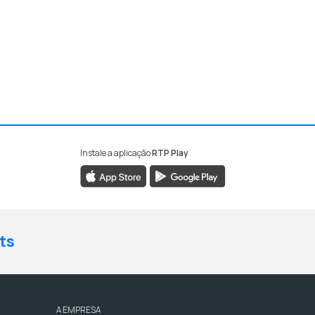
Instale a aplicação
RTP Play
ts
A EMPRESA