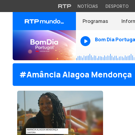
NOTÍCIAS
DESPORTO
Programas
Infor
Bom Dia Portuga
#Amância Alagoa Mendonça