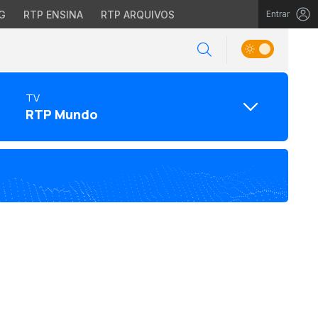
G
RTP ENSINA
RTP ARQUIVOS
Entrar
TV
RTP Mundo