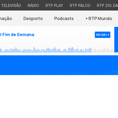
TELEVISÃO
RÁDIO
RTP PLAY
RTP PALCO
RTP ZIG ZA
mação
Desporto
Podcasts
+ RTP Mundo
l Fim de Semana
NO AR