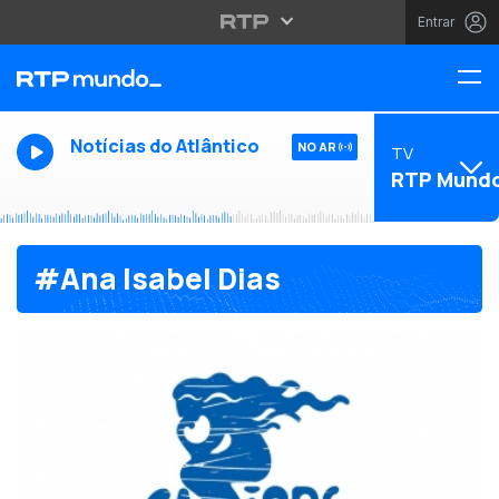
Entrar
Notícias do Atlântico
NO AR
TV
RTP Mund
#Ana Isabel Dias