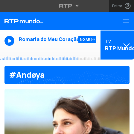
Entrar
Romaria do Meu Coração
NO AR
TV
RTP Mund
#Andøya