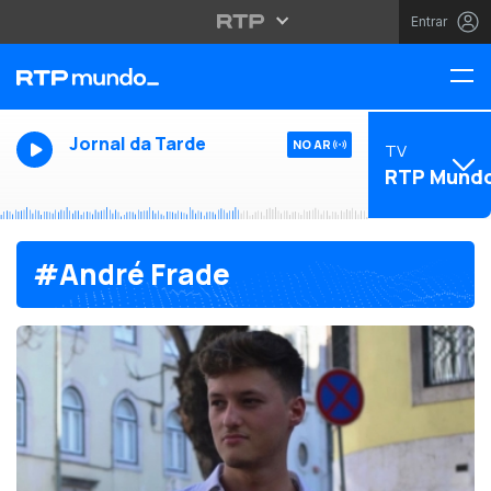
Entrar
Jornal da Tarde
NO AR
TV
RTP Mund
#André Frade