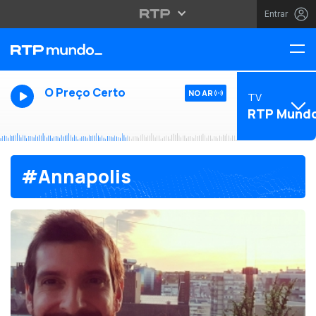
Entrar
O Preço Certo
NO AR
TV
RTP Mund
#Annapolis