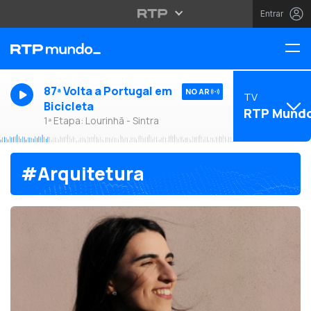
Entrar
87ª Volta a Portugal em
NO AR
TV
Bicicleta
RTP Mund
1ª Etapa: Lourinhã - Sintra
#Arquitetura