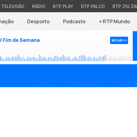
TELEVISÃO
RÁDIO
RTP PLAY
RTP PALCO
RTP ZIG ZA
mação
Desporto
Podcasts
+ RTP Mundo
l Fim de Semana
NO AR