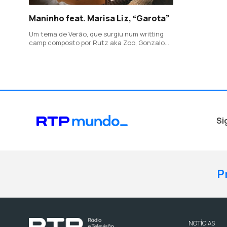
Maninho feat. Marisa Liz, “Garota”
Um tema de Verão, que surgiu num writting
camp composto por Rutz aka Zoo, Gonzalo
Tau e Maninho, com letra de Afonso Dubraz,
Gonzalo Tau, Ary Rafeiro, Marisa Liz e
Maninho.
Si
P
NOTÍCIAS