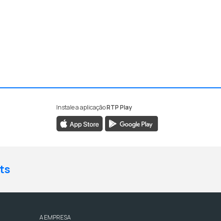
Instale a aplicação
RTP Play
ts
A EMPRESA