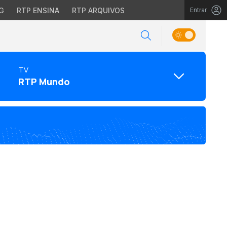
G
RTP ENSINA
RTP ARQUIVOS
Entrar
TV
RTP Mundo