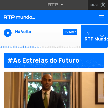
Entrar
Há Volta
NO AR
TV
RTP Mund
#As Estrelas do Futuro