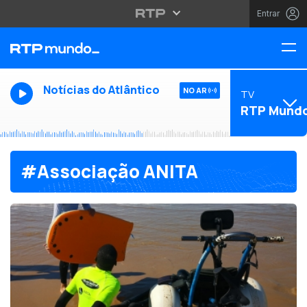
Entrar
Notícias do Atlântico
NO AR
TV
RTP Mund
#Associação ANITA