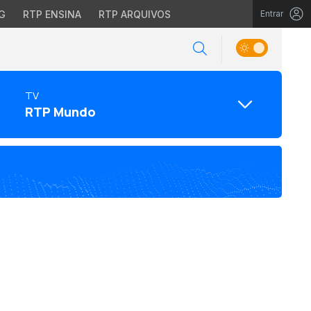
G
RTP ENSINA
RTP ARQUIVOS
Entrar
TV
RTP Mundo