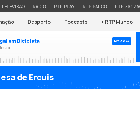
TELEVISÃO
RÁDIO
RTP PLAY
RTP PALCO
RTP ZIG ZA
mação
Desporto
Podcasts
+ RTP Mundo
ugal em Bicicleta
NO AR
Sintra
esa de Ercuis