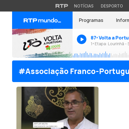
NOTÍCIAS
DESPORTO
Programas
Infor
87ª Volta a Port
1ª Etapa: Lourinhã - 
#Associação Franco-Portugu