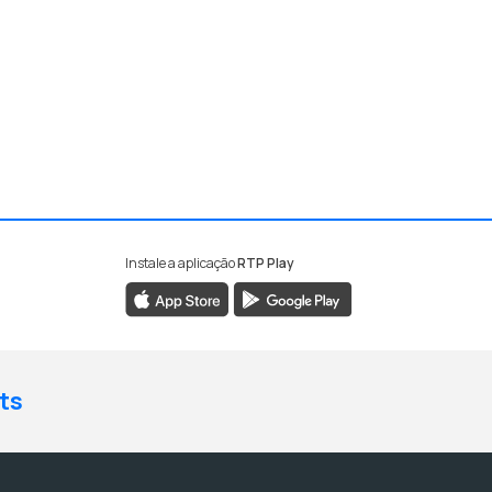
Instale a aplicação
RTP Play
ts